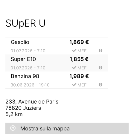
SUpER U
Gasolio
1,869
€
01.07.2026 - 7:10
MEF
Super E10
1,855
€
01.07.2026 - 7:10
MEF
Benzina 98
1,989
€
30.06.2026 - 19:10
MEF
233, Avenue de Paris
78820
Juziers
5,2
km
Mostra sulla mappa