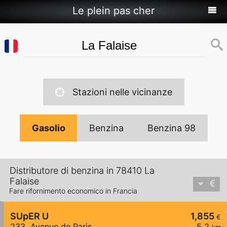
Le plein pas cher
Stazioni nelle vicinanze
Gasolio
Benzina
Benzina 98
Distributore di benzina in 78410 La
Falaise
Fare rifornimento economico in Francia
SUpER U
1,855
€
233, Avenue de Paris
5,2