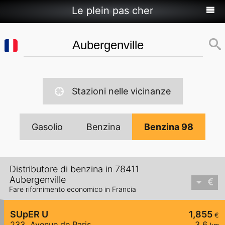
Le plein pas cher
Stazioni nelle vicinanze
Gasolio
Benzina
Benzina 98
Distributore di benzina in 78411
Aubergenville
Fare rifornimento economico in Francia
SUpER U
1,855
€
233, Avenue de Paris
3,6