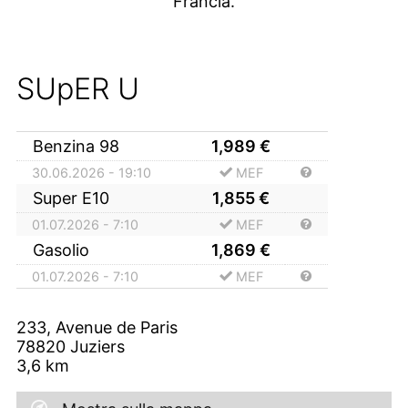
Francia.
SUpER U
Benzina 98
1,989
€
30.06.2026 - 19:10
MEF
Super E10
1,855
€
01.07.2026 - 7:10
MEF
Gasolio
1,869
€
01.07.2026 - 7:10
MEF
233, Avenue de Paris
78820
Juziers
3,6
km