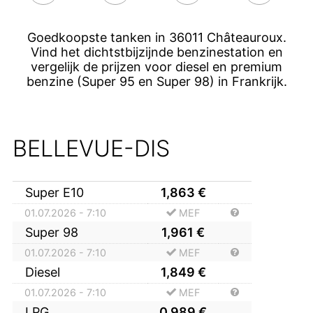
Goedkoopste tanken in 36011 Châteauroux.
Vind het dichtstbijzijnde benzinestation en
vergelijk de prijzen voor diesel en premium
benzine (Super 95 en Super 98) in Frankrijk.
BELLEVUE-DIS
Super E10
1,863
€
01.07.2026 - 7:10
MEF
Super 98
1,961
€
01.07.2026 - 7:10
MEF
Diesel
1,849
€
01.07.2026 - 7:10
MEF
LPG
0,989
€