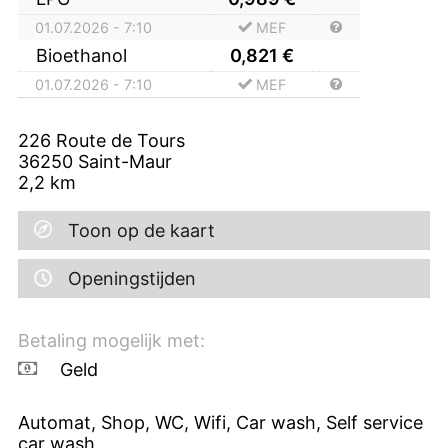
01.07.2026 - 7:10
MEF
Bioethanol
0,821
€
01.07.2026 - 7:10
MEF
226 Route de Tours
36250
Saint-Maur
2,2
km
Toon op de kaart
Openingstijden
Betaling mogelijk met:
Geld
Automat, Shop, WC, Wifi, Car wash, Self service
car wash