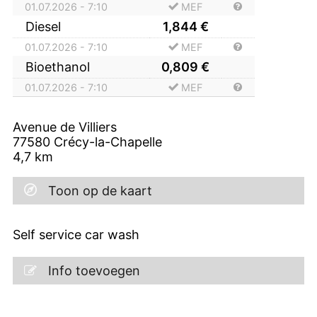
01.07.2026 - 7:10
MEF
Diesel
1,844
€
01.07.2026 - 7:10
MEF
Bioethanol
0,809
€
01.07.2026 - 7:10
MEF
Avenue de Villiers
77580
Crécy-la-Chapelle
4,7
km
Toon op de kaart
Self service car wash
Info toevoegen