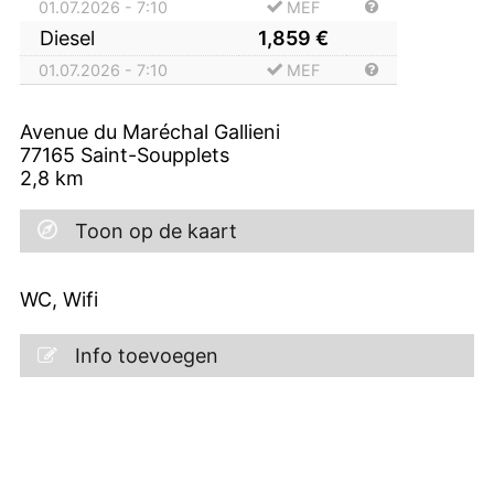
01.07.2026 - 7:10
MEF
Diesel
1,859
€
01.07.2026 - 7:10
MEF
Avenue du Maréchal Gallieni
77165
Saint-Soupplets
2,8
km
Toon op de kaart
WC, Wifi
Info toevoegen