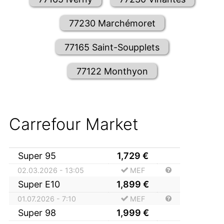
77230 Marchémoret
77165 Saint-Soupplets
77122 Monthyon
Carrefour Market
Super 95
1,729
€
02.03.2026 - 13:05
MEF
Super E10
1,899
€
01.07.2026 - 7:10
MEF
Super 98
1,999
€