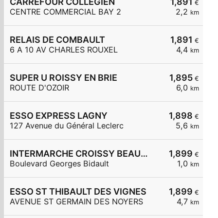
CARREFOUR COLLEGIEN
1,891
€
CENTRE COMMERCIAL BAY 2
2,2
km
RELAIS DE COMBAULT
1,891
€
6 A 10 AV CHARLES ROUXEL
4,4
km
SUPER U ROISSY EN BRIE
1,895
€
ROUTE D'OZOIR
6,0
km
ESSO EXPRESS LAGNY
1,898
€
127 Avenue du Général Leclerc
5,6
km
INTERMARCHE CROISSY BEAUBOURG
1,899
€
Boulevard Georges Bidault
1,0
km
ESSO ST THIBAULT DES VIGNES
1,899
€
AVENUE ST GERMAIN DES NOYERS
4,7
km