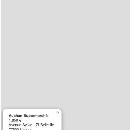
×
Auchan Supermarché
1,859 €
Avenue Sylvie - ZI Belle-Ile
77500 Chelles