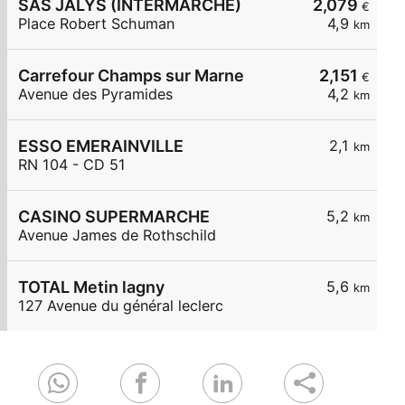
SAS JALYS (INTERMARCHE)
2,079
€
Place Robert Schuman
4,9
km
Carrefour Champs sur Marne
2,151
€
Avenue des Pyramides
4,2
km
ESSO EMERAINVILLE
2,1
km
RN 104 - CD 51
CASINO SUPERMARCHE
5,2
km
Avenue James de Rothschild
TOTAL Metin lagny
5,6
km
127 Avenue du général leclerc