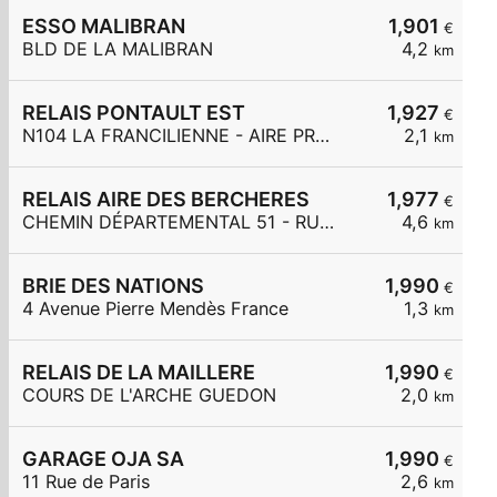
ESSO MALIBRAN
1,901
€
BLD DE LA MALIBRAN
4,2
km
RELAIS PONTAULT EST
1,927
€
N104 LA FRANCILIENNE - AIRE PRE DE L'AULNES ET DE LA GDE MAR
2,1
km
RELAIS AIRE DES BERCHERES
1,977
€
CHEMIN DÉPARTEMENTAL 51 - RUE DES BERCHÈRES
4,6
km
BRIE DES NATIONS
1,990
€
4 Avenue Pierre Mendès France
1,3
km
RELAIS DE LA MAILLERE
1,990
€
COURS DE L'ARCHE GUEDON
2,0
km
GARAGE OJA SA
1,990
€
11 Rue de Paris
2,6
km