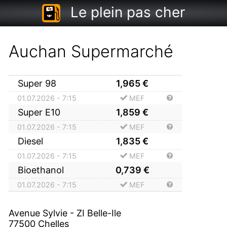
Le plein pas cher
Auchan Supermarché
Super 98
1,965
€
01.07.2026 - 7:15
MEF
Super E10
1,859
€
01.07.2026 - 7:15
MEF
Diesel
1,835
€
01.07.2026 - 7:15
MEF
Bioethanol
0,739
€
01.07.2026 - 7:15
MEF
Avenue Sylvie - ZI Belle-Ile
77500
Chelles