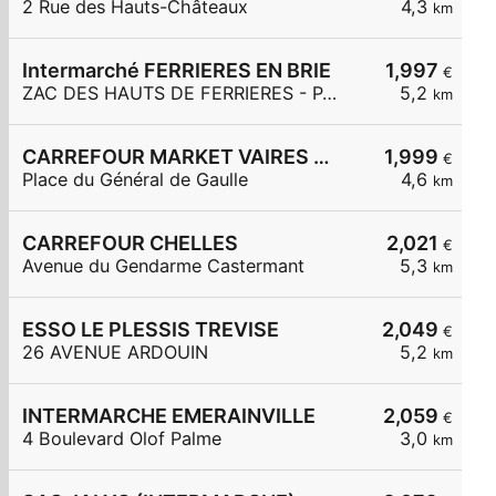
2 Rue des Hauts-Châteaux
4,3
km
Intermarché FERRIERES EN BRIE
1,997
€
ZAC DES HAUTS DE FERRIERES - PARC DES MERLETTES
5,2
km
CARREFOUR MARKET VAIRES SUR MARNE
1,999
€
Place du Général de Gaulle
4,6
km
CARREFOUR CHELLES
2,021
€
Avenue du Gendarme Castermant
5,3
km
ESSO LE PLESSIS TREVISE
2,049
€
26 AVENUE ARDOUIN
5,2
km
INTERMARCHE EMERAINVILLE
2,059
€
4 Boulevard Olof Palme
3,0
km