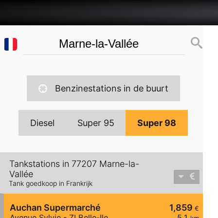
Benzinestations in de buurt
Diesel
Super 95
Super 98
Tankstations in 77207 Marne-la-
Vallée
Tank goedkoop in Frankrijk
Auchan Supermarché
1,859
€
Avenue Sylvie - ZI Belle-Ile
5,1