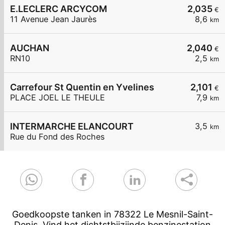
E.LECLERC ARCYCOM
2,035
€
11 Avenue Jean Jaurès
8,6
km
AUCHAN
2,040
€
RN10
2,5
km
Carrefour St Quentin en Yvelines
2,101
€
PLACE JOEL LE THEULE
7,9
km
INTERMARCHE ELANCOURT
3,5
km
Rue du Fond des Roches
Goedkoopste tanken in 78322 Le Mesnil-Saint-
Denis. Vind het dichtstbijzijnde benzinestation