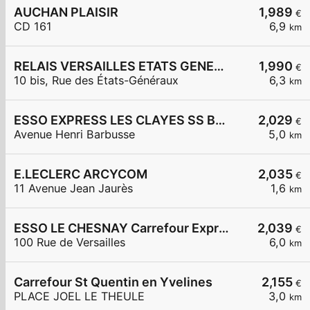
AUCHAN PLAISIR
1,989
€
CD 161
6,9
km
RELAIS VERSAILLES ETATS GENERAUX
1,990
€
10 bis, Rue des États-Généraux
6,3
km
ESSO EXPRESS LES CLAYES SS BOIS LA VIGNERAIE
2,029
€
Avenue Henri Barbusse
5,0
km
E.LECLERC ARCYCOM
2,035
€
11 Avenue Jean Jaurès
1,6
km
ESSO LE CHESNAY Carrefour Express
2,039
€
100 Rue de Versailles
6,0
km
Carrefour St Quentin en Yvelines
2,155
€
PLACE JOEL LE THEULE
3,0
km