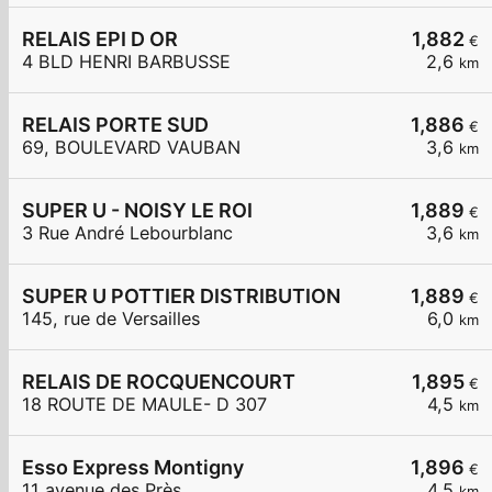
RELAIS EPI D OR
1,882
€
4 BLD HENRI BARBUSSE
2,6
km
RELAIS PORTE SUD
1,886
€
69, BOULEVARD VAUBAN
3,6
km
SUPER U - NOISY LE ROI
1,889
€
3 Rue André Lebourblanc
3,6
km
SUPER U POTTIER DISTRIBUTION
1,889
€
145, rue de Versailles
6,0
km
RELAIS DE ROCQUENCOURT
1,895
€
18 ROUTE DE MAULE- D 307
4,5
km
Esso Express Montigny
1,896
€
11 avenue des Près
4,5
km