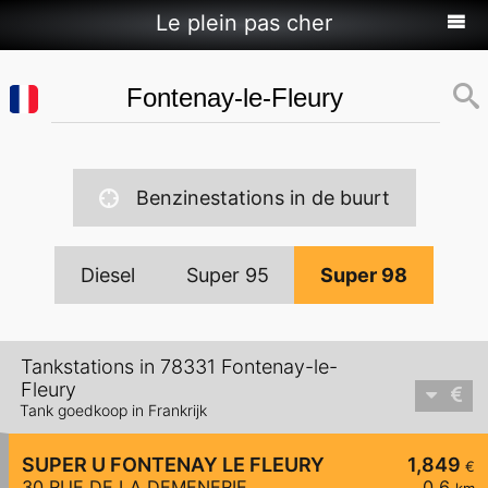
Le plein pas cher
Benzinestations in de buurt
Diesel
Super 95
Super 98
Tankstations in 78331 Fontenay-le-
Fleury
Tank goedkoop in Frankrijk
SUPER U FONTENAY LE FLEURY
1,849
€
30 RUE DE LA DEMENERIE
0,6