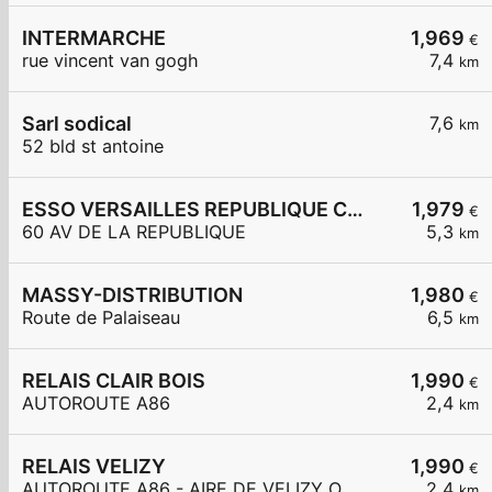
INTERMARCHE
1,969
€
rue vincent van gogh
7,4
km
Sarl sodical
7,6
km
52 bld st antoine
ESSO VERSAILLES REPUBLIQUE Carrefour Express
1,979
€
60 AV DE LA REPUBLIQUE
5,3
km
MASSY-DISTRIBUTION
1,980
€
Route de Palaiseau
6,5
km
RELAIS CLAIR BOIS
1,990
€
AUTOROUTE A86
2,4
km
RELAIS VELIZY
1,990
€
AUTOROUTE A86 - AIRE DE VELIZY OUEST
2,4
km