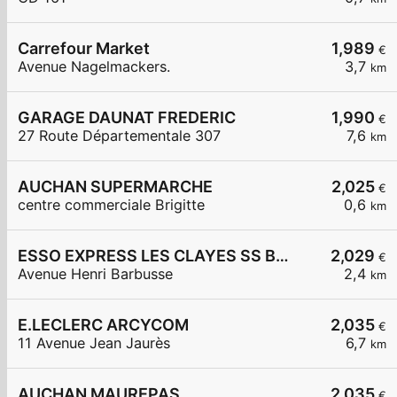
Carrefour Market
1,989
€
Avenue Nagelmackers.
3,7
km
GARAGE DAUNAT FREDERIC
1,990
€
27 Route Départementale 307
7,6
km
AUCHAN SUPERMARCHE
2,025
€
centre commerciale Brigitte
0,6
km
ESSO EXPRESS LES CLAYES SS BOIS LA VIGNERAIE
2,029
€
Avenue Henri Barbusse
2,4
km
E.LECLERC ARCYCOM
2,035
€
11 Avenue Jean Jaurès
6,7
km
AUCHAN MAUREPAS
2,035
€