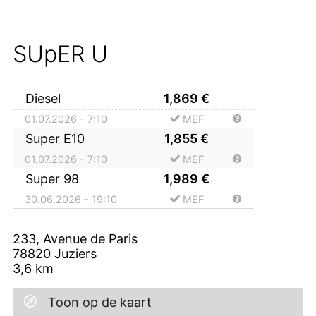
SUpER U
Diesel
1,869
€
01.07.2026 - 7:10
MEF
Super E10
1,855
€
01.07.2026 - 7:10
MEF
Super 98
1,989
€
30.06.2026 - 19:10
MEF
233, Avenue de Paris
78820
Juziers
3,6
km
Toon op de kaart