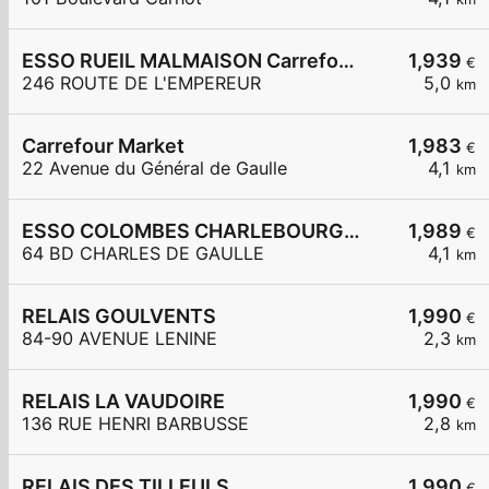
ESSO RUEIL MALMAISON Carrefour Express
1,939
€
246 ROUTE DE L'EMPEREUR
5,0
km
Carrefour Market
1,983
€
22 Avenue du Général de Gaulle
4,1
km
ESSO COLOMBES CHARLEBOURG SUBWAY
1,989
€
64 BD CHARLES DE GAULLE
4,1
km
RELAIS GOULVENTS
1,990
€
84-90 AVENUE LENINE
2,3
km
RELAIS LA VAUDOIRE
1,990
€
136 RUE HENRI BARBUSSE
2,8
km
RELAIS DES TILLEULS
1,990
€