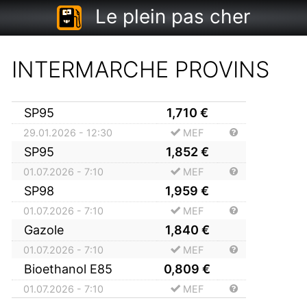
Le plein pas cher
INTERMARCHE PROVINS
SP95
1,710
€
29.01.2026 - 12:30
MEF
SP95
1,852
€
01.07.2026 - 7:10
MEF
SP98
1,959
€
01.07.2026 - 7:10
MEF
Gazole
1,840
€
01.07.2026 - 7:10
MEF
Bioethanol E85
0,809
€
01.07.2026 - 7:10
MEF