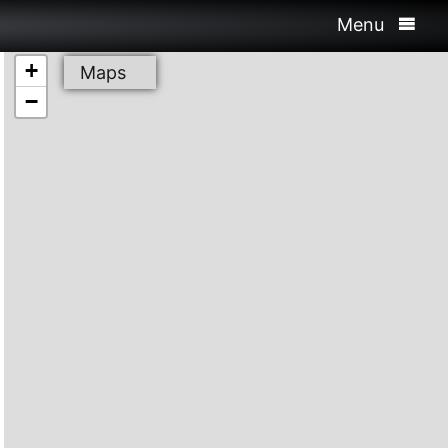
Menu
+
Maps
−