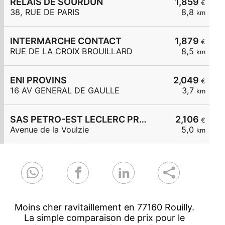
RELAIS DE SOURDUN
1,859
€
38, RUE DE PARIS
8,8
km
INTERMARCHE CONTACT
1,879
€
RUE DE LA CROIX BROUILLARD
8,5
km
ENI PROVINS
2,049
€
16 AV GENERAL DE GAULLE
3,7
km
SAS PETRO-EST LECLERC PROVINS
2,106
€
Avenue de la Voulzie
5,0
km
Moins cher ravitaillement en 77160 Rouilly.
La simple comparaison de prix pour le