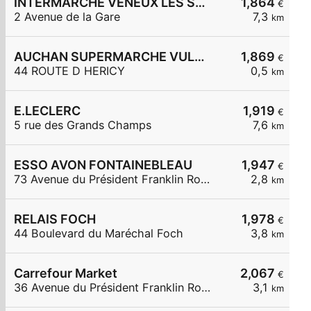
INTERMARCHE VENEUX LES SABLONS
1,864
€
2 Avenue de la Gare
7,3
km
AUCHAN SUPERMARCHE VULAINES-SUR-SEINE
1,869
€
44 ROUTE D HERICY
0,5
km
E.LECLERC
1,919
€
5 rue des Grands Champs
7,6
km
ESSO AVON FONTAINEBLEAU
1,947
€
73 Avenue du Président Franklin Roosevelt
2,8
km
RELAIS FOCH
1,978
€
44 Boulevard du Maréchal Foch
3,8
km
Carrefour Market
2,067
€
36 Avenue du Président Franklin Roosevelt
3,1
km