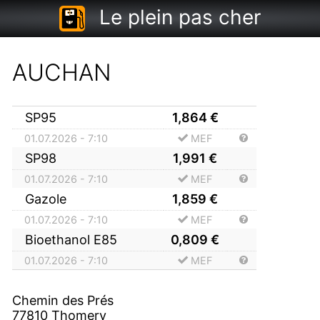
Le plein pas cher
AUCHAN
SP95
1,864
€
01.07.2026 - 7:10
MEF
SP98
1,991
€
01.07.2026 - 7:10
MEF
Gazole
1,859
€
01.07.2026 - 7:10
MEF
Bioethanol E85
0,809
€
01.07.2026 - 7:10
MEF
Chemin des Prés
77810
Thomery