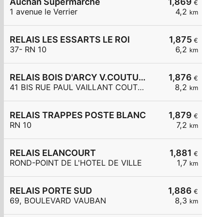
Auchan Supermarché
1,869
€
1 avenue le Verrier
4,2
km
RELAIS LES ESSARTS LE ROI
1,875
€
37- RN 10
6,2
km
RELAIS BOIS D'ARCY V.COUTURIER
1,876
€
41 BIS RUE PAUL VAILLANT COUTURI
8,2
km
RELAIS TRAPPES POSTE BLANC
1,879
€
RN 10
7,2
km
RELAIS ELANCOURT
1,881
€
ROND-POINT DE L'HOTEL DE VILLE
1,7
km
RELAIS PORTE SUD
1,886
€
69, BOULEVARD VAUBAN
8,3
km