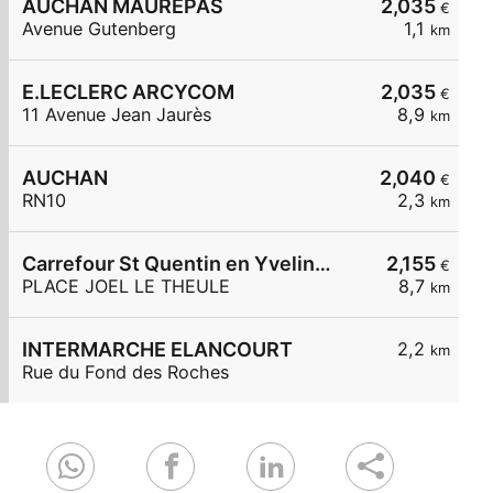
AUCHAN MAUREPAS
2,035
€
Avenue Gutenberg
1,1
km
E.LECLERC ARCYCOM
2,035
€
11 Avenue Jean Jaurès
8,9
km
AUCHAN
2,040
€
RN10
2,3
km
Carrefour St Quentin en Yvelines
2,155
€
PLACE JOEL LE THEULE
8,7
km
INTERMARCHE ELANCOURT
2,2
km
Rue du Fond des Roches