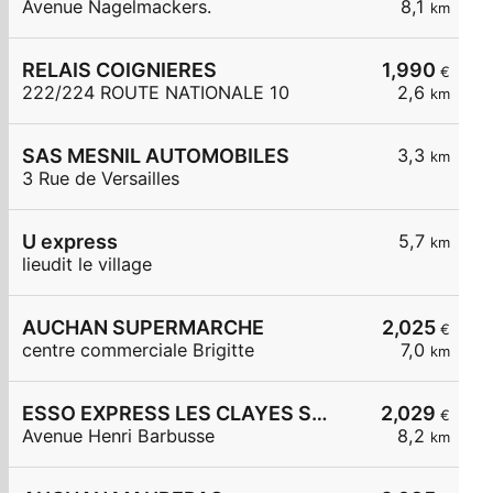
Avenue Nagelmackers.
8,1
km
RELAIS COIGNIERES
1,990
€
222/224 ROUTE NATIONALE 10
2,6
km
SAS MESNIL AUTOMOBILES
3,3
km
3 Rue de Versailles
U express
5,7
km
lieudit le village
AUCHAN SUPERMARCHE
2,025
€
centre commerciale Brigitte
7,0
km
ESSO EXPRESS LES CLAYES SS BOIS LA VIGNERAIE
2,029
€
Avenue Henri Barbusse
8,2
km