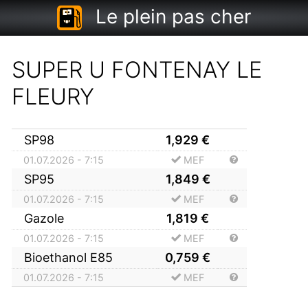
Le plein pas cher
SUPER U FONTENAY LE
FLEURY
SP98
1,929
€
01.07.2026 - 7:15
MEF
SP95
1,849
€
01.07.2026 - 7:15
MEF
Gazole
1,819
€
01.07.2026 - 7:15
MEF
Bioethanol E85
0,759
€
01.07.2026 - 7:15
MEF