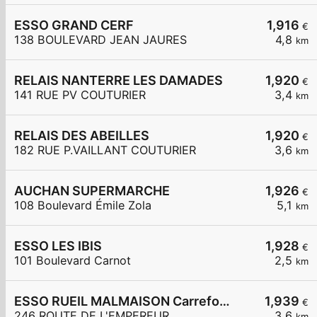
ESSO GRAND CERF
1,916
€
138 BOULEVARD JEAN JAURES
4,8
km
RELAIS NANTERRE LES DAMADES
1,920
€
141 RUE PV COUTURIER
3,4
km
RELAIS DES ABEILLES
1,920
€
182 RUE P.VAILLANT COUTURIER
3,6
km
AUCHAN SUPERMARCHE
1,926
€
108 Boulevard Émile Zola
5,1
km
ESSO LES IBIS
1,928
€
101 Boulevard Carnot
2,5
km
ESSO RUEIL MALMAISON Carrefour Express
1,939
€
246 ROUTE DE L'EMPEREUR
3,6
km