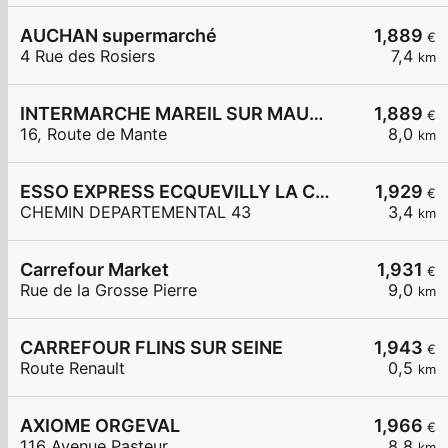
AUCHAN supermarché
1,889
€
4 Rue des Rosiers
7,4
km
INTERMARCHE MAREIL SUR MAULDRE
1,889
€
16, Route de Mante
8,0
km
ESSO EXPRESS ECQUEVILLY LA CHAMOISERIE
1,929
€
CHEMIN DEPARTEMENTAL 43
3,4
km
Carrefour Market
1,931
€
Rue de la Grosse Pierre
9,0
km
CARREFOUR FLINS SUR SEINE
1,943
€
Route Renault
0,5
km
AXIOME ORGEVAL
1,966
€
116 Avenue Pasteur
8,8
km