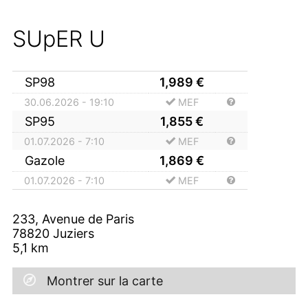
SUpER U
SP98
1,989
€
30.06.2026 - 19:10
MEF
SP95
1,855
€
01.07.2026 - 7:10
MEF
Gazole
1,869
€
01.07.2026 - 7:10
MEF
233, Avenue de Paris
78820
Juziers
5,1
km
Montrer sur la carte