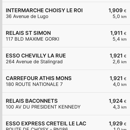
INTERMARCHE CHOISY LE ROI
1,909
€
36 Avenue de Lugo
5,0
km
RELAIS ST SIMON
1,911
€
117 BLD MAXIME GORKI
5,4
km
ESSO CHEVILLY LA RUE
1,921
€
264 Avenue de Stalingrad
2,6
km
CARREFOUR ATHIS MONS
1,921
€
180 ROUTE NATIONALE 7
4,0
km
RELAIS BACONNETS
1,924
€
100 AV DU PRESIDENT KENNEDY
4,3
km
ESSO EXPRESS CRETEIL LE LAC
1,929
€
ROUTE DE CHOISY - RN186
1,0
km