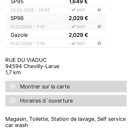
SP95
1,649
€
23.03.2026 - 20:05
MEF
SP98
2,029
€
01.07.2026 - 7:10
MEF
Gazole
2,029
€
01.07.2026 - 7:10
MEF
RUE DU VIADUC
94594
Chevilly-Larue
1,7
km
Montrer sur la carte
Horaires d´ouverture
Magasin, Toilette, Station de lavage, Self service
car wash