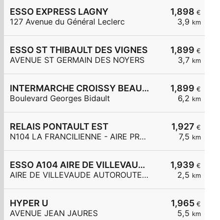
ESSO EXPRESS LAGNY
1,898
€
127 Avenue du Général Leclerc
3,9
km
ESSO ST THIBAULT DES VIGNES
1,899
€
AVENUE ST GERMAIN DES NOYERS
3,7
km
INTERMARCHE CROISSY BEAUBOURG
1,899
€
Boulevard Georges Bidault
6,2
km
RELAIS PONTAULT EST
1,927
€
N104 LA FRANCILIENNE - AIRE PRE DE L'AULNES ET DE LA GDE MAR
7,5
km
ESSO A104 AIRE DE VILLEVAUDE
1,939
€
AIRE DE VILLEVAUDE AUTOROUTE A 104
2,5
km
HYPER U
1,965
€
AVENUE JEAN JAURES
5,5
km