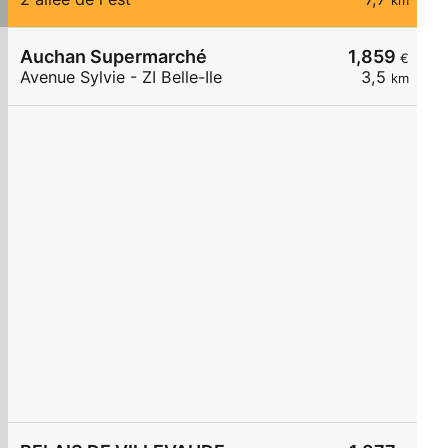
km
Auchan Supermarché
1,859
€
Avenue Sylvie - ZI Belle-Ile
3,5
km