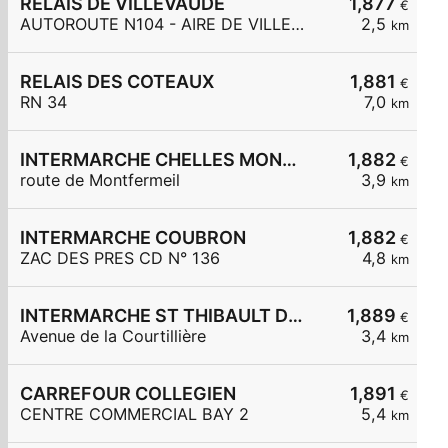
RELAIS DE VILLEVAUDE
1,877
€
AUTOROUTE N104 - AIRE DE VILLEVAUDÉ
2,5
km
RELAIS DES COTEAUX
1,881
€
RN 34
7,0
km
INTERMARCHE CHELLES MONTFERMEIL
1,882
€
route de Montfermeil
3,9
km
INTERMARCHE COUBRON
1,882
€
ZAC DES PRES CD N° 136
4,8
km
INTERMARCHE ST THIBAULT DES VIGNES
1,889
€
Avenue de la Courtillière
3,4
km
CARREFOUR COLLEGIEN
1,891
€
CENTRE COMMERCIAL BAY 2
5,4
km