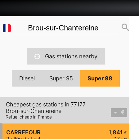
Gas stations nearby
Diesel
Super 95
Super 98
Cheapest gas stations in 77177
Brou-sur-Chantereine
Refuel cheap in France
CARREFOUR
1,841
€
2 allée de l est
7,7