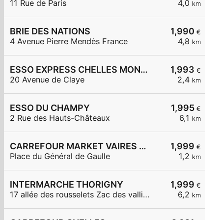
11 Rue de Paris
4,0
km
BRIE DES NATIONS
1,990
€
4 Avenue Pierre Mendès France
4,8
km
ESSO EXPRESS CHELLES MONT CHALAS
1,993
€
20 Avenue de Claye
2,4
km
ESSO DU CHAMPY
1,995
€
2 Rue des Hauts-Châteaux
6,1
km
CARREFOUR MARKET VAIRES SUR MARNE
1,999
€
Place du Général de Gaulle
1,2
km
INTERMARCHE THORIGNY
1,999
€
17 allée des rousselets Zac des vallières
6,2
km