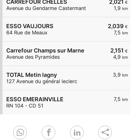
CARREFOUR CHELLES
2,021
€
Avenue du Gendarme Castermant
1,9
km
ESSO VAUJOURS
2,039
€
64 Rue de Meaux
7,5
km
Carrefour Champs sur Marne
2,151
€
Avenue des Pyramides
4,9
km
TOTAL Metin lagny
3,9
km
127 Avenue du général leclerc
ESSO EMERAINVILLE
7,5
km
RN 104 - CD 51