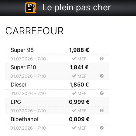
Le plein pas cher
CARREFOUR
Super 98
1,988
€
01.07.2026 - 7:10
MEF
Super E10
1,841
€
01.07.2026 - 7:10
MEF
Diesel
1,850
€
01.07.2026 - 7:10
MEF
LPG
0,999
€
01.07.2026 - 7:10
MEF
Bioethanol
0,809
€
01.07.2026 - 7:10
MEF