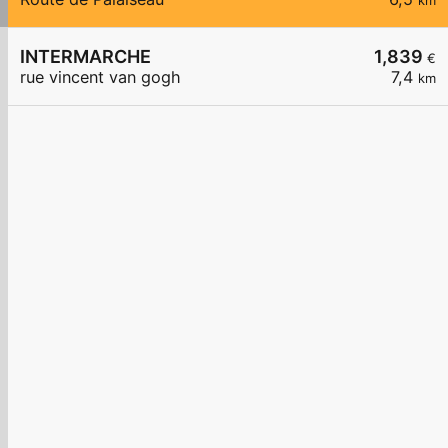
km
INTERMARCHE
1,839
€
rue vincent van gogh
7,4
km