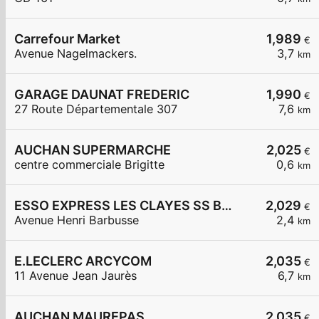
Carrefour Market
1,989
€
Avenue Nagelmackers.
3,7
km
GARAGE DAUNAT FREDERIC
1,990
€
27 Route Départementale 307
7,6
km
AUCHAN SUPERMARCHE
2,025
€
centre commerciale Brigitte
0,6
km
ESSO EXPRESS LES CLAYES SS BOIS LA VIGNERAIE
2,029
€
Avenue Henri Barbusse
2,4
km
E.LECLERC ARCYCOM
2,035
€
11 Avenue Jean Jaurès
6,7
km
AUCHAN MAUREPAS
2,035
€