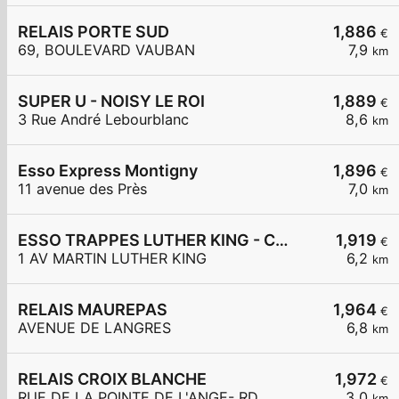
RELAIS PORTE SUD
1,886
€
69, BOULEVARD VAUBAN
7,9
km
SUPER U - NOISY LE ROI
1,889
€
3 Rue André Lebourblanc
8,6
km
Esso Express Montigny
1,896
€
11 avenue des Près
7,0
km
ESSO TRAPPES LUTHER KING - CARREFOUR EXPRESS
1,919
€
1 AV MARTIN LUTHER KING
6,2
km
RELAIS MAUREPAS
1,964
€
AVENUE DE LANGRES
6,8
km
RELAIS CROIX BLANCHE
1,972
€
RUE DE LA POINTE DE L'ANGE- RD
3,0
km