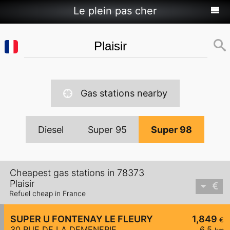
Le plein pas cher
Gas stations nearby
Diesel
Super 95
Super 98
Cheapest gas stations in 78373
Plaisir
Refuel cheap in France
SUPER U FONTENAY LE FLEURY
1,849
€
30 RUE DE LA DEMENERIE
6,5