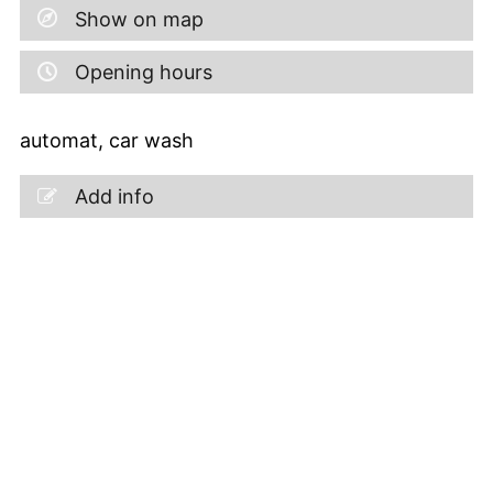
Show on map
Opening hours
automat, car wash
Add info