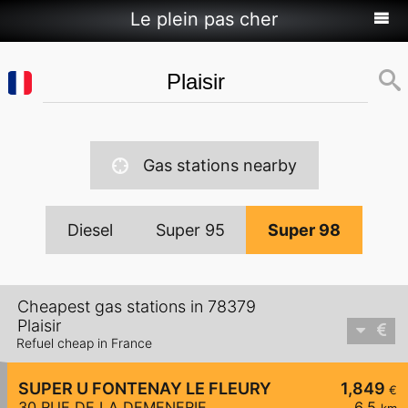
Le plein pas cher
Gas stations nearby
Diesel
Super 95
Super 98
Cheapest gas stations in 78379
Plaisir
Refuel cheap in France
SUPER U FONTENAY LE FLEURY
1,849
€
30 RUE DE LA DEMENERIE
6,5