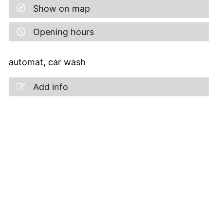
Show on map
Opening hours
automat, car wash
Add info