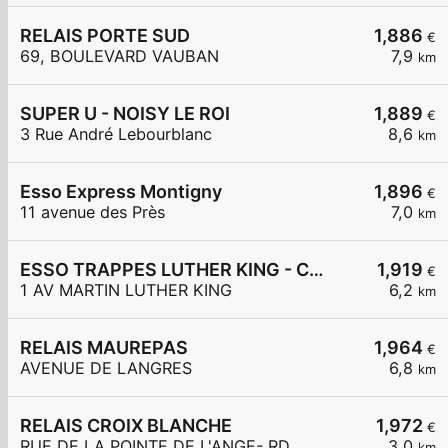
RELAIS PORTE SUD
1,886
€
69, BOULEVARD VAUBAN
7,9
km
SUPER U - NOISY LE ROI
1,889
€
3 Rue André Lebourblanc
8,6
km
Esso Express Montigny
1,896
€
11 avenue des Près
7,0
km
ESSO TRAPPES LUTHER KING - CARREFOUR EXPRESS
1,919
€
1 AV MARTIN LUTHER KING
6,2
km
RELAIS MAUREPAS
1,964
€
AVENUE DE LANGRES
6,8
km
RELAIS CROIX BLANCHE
1,972
€
RUE DE LA POINTE DE L'ANGE- RD
3,0
km