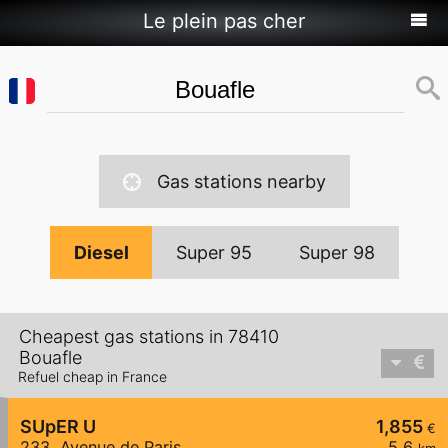
Le plein pas cher
Gas stations nearby
Diesel
Super 95
Super 98
Cheapest gas stations in 78410
Bouafle
Refuel cheap in France
SUpER U
1,855
€
233, Avenue de Paris
5,6