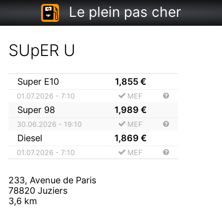
Le plein pas cher
SUpER U
Super E10
1,855
€
01.07.2026 - 7:10
MEF
Super 98
1,989
€
30.06.2026 - 19:10
MEF
Diesel
1,869
€
01.07.2026 - 7:10
MEF
233, Avenue de Paris
78820
Juziers
3,6
km