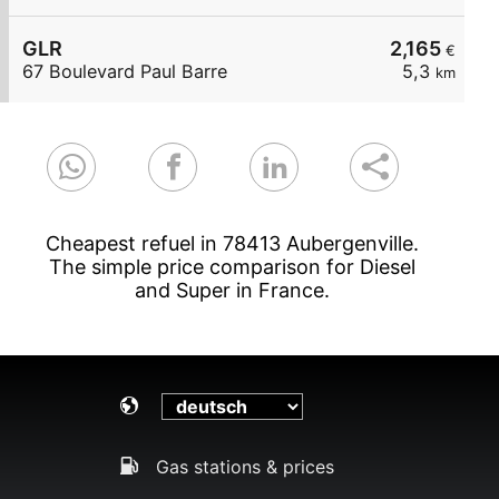
GLR
2,165
€
67 Boulevard Paul Barre
5,3
km
Cheapest refuel in 78413 Aubergenville.
The simple price comparison for Diesel
and Super in France.
Gas stations & prices