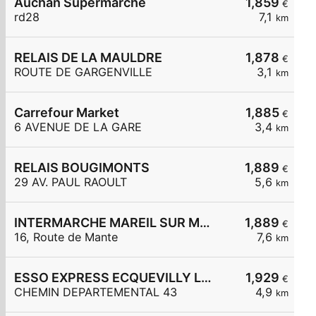
Auchan Supermarche
1,859
€
rd28
7,1
km
RELAIS DE LA MAULDRE
1,878
€
ROUTE DE GARGENVILLE
3,1
km
Carrefour Market
1,885
€
6 AVENUE DE LA GARE
3,4
km
RELAIS BOUGIMONTS
1,889
€
29 AV. PAUL RAOULT
5,6
km
INTERMARCHE MAREIL SUR MAULDRE
1,889
€
16, Route de Mante
7,6
km
ESSO EXPRESS ECQUEVILLY LA CHAMOISERIE
1,929
€
CHEMIN DEPARTEMENTAL 43
4,9
km