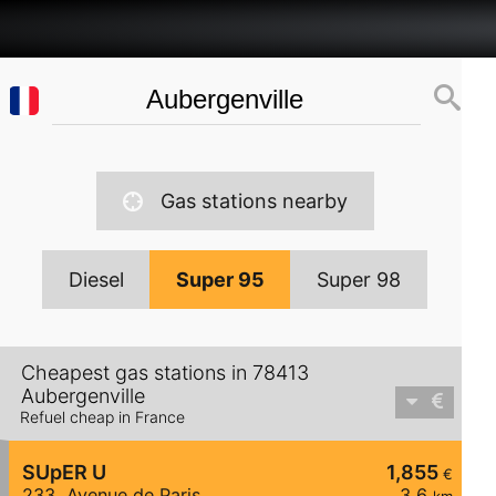
Gas stations nearby
Diesel
Super 95
Super 98
Cheapest gas stations in 78413
Aubergenville
Refuel cheap in France
SUpER U
1,855
€
233, Avenue de Paris
3,6