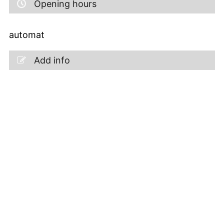
Opening hours
automat
Add info