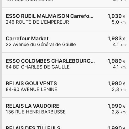
ESSO RUEIL MALMAISON Carrefour Express
1,939
€
246 ROUTE DE L'EMPEREUR
5,0
km
Carrefour Market
1,983
€
22 Avenue du Général de Gaulle
4,1
km
ESSO COLOMBES CHARLEBOURG SUBWAY
1,989
€
64 BD CHARLES DE GAULLE
4,1
km
RELAIS GOULVENTS
1,990
€
84-90 AVENUE LENINE
2,3
km
RELAIS LA VAUDOIRE
1,990
€
136 RUE HENRI BARBUSSE
2,8
km
RELAIS DES TILLEULS
1,990
€