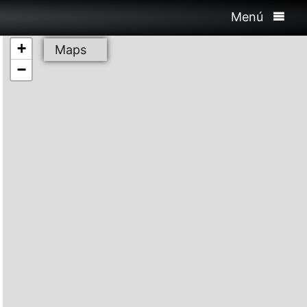
Menú
+
Maps
−