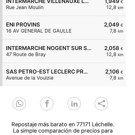
INTERMARCHE VILLENAUXE LA GRANDE
1,949
€
Rue Jean Moulin
12,8
km
ENI PROVINS
2,049
€
16 AV GENERAL DE GAULLE
7,8
km
INTERMARCHE NOGENT SUR SEINE
2,058
€
47 Route de Bray
12,8
km
SAS PETRO-EST LECLERC PROVINS
2,106
€
Avenue de la Voulzie
7,8
km
Repostaje más barato en 77171 Léchelle.
La simple comparación de precios para