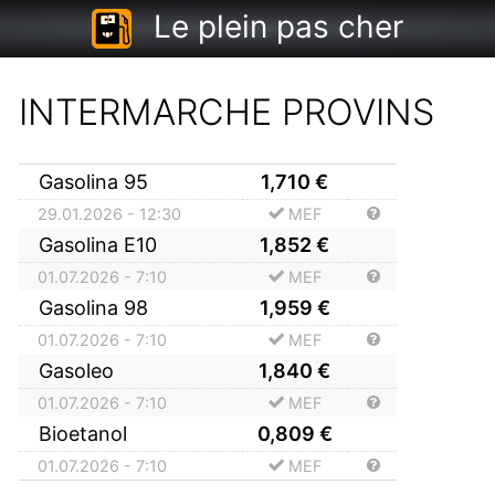
Le plein pas cher
INTERMARCHE PROVINS
Gasolina 95
1,710
€
29.01.2026 - 12:30
MEF
Gasolina E10
1,852
€
01.07.2026 - 7:10
MEF
Gasolina 98
1,959
€
01.07.2026 - 7:10
MEF
Gasoleo
1,840
€
01.07.2026 - 7:10
MEF
Bioetanol
0,809
€
01.07.2026 - 7:10
MEF