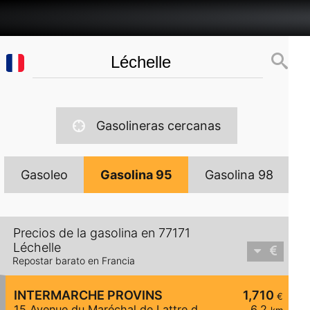
Gasolineras cercanas
Gasoleo
Gasolina 95
Gasolina 98
Precios de la gasolina en 77171
Léchelle
Repostar barato en Francia
INTERMARCHE PROVINS
1,710
€
15 Avenue du Maréchal de Lattre de Tassigny
6,2