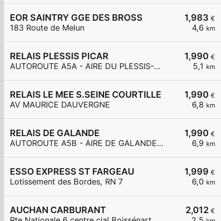
EOR SAINTRY GGE DES BROSS
1,983
€
183 Route de Melun
4,6
km
RELAIS PLESSIS PICAR
1,990
€
AUTOROUTE A5A - AIRE DU PLESSIS-PICARD
5,1
km
RELAIS LE MEE S.SEINE COURTILLE
1,990
€
AV MAURICE DAUVERGNE
6,8
km
RELAIS DE GALANDE
1,990
€
AUTOROUTE A5B - AIRE DE GALANDE-LA-MARE-LAROCHE
6,9
km
ESSO EXPRESS ST FARGEAU
1,999
€
Lotissement des Bordes, RN 7
6,0
km
AUCHAN CARBURANT
2,012
€
Rte Nationale 6 centre cial Boissénart
2,5
km