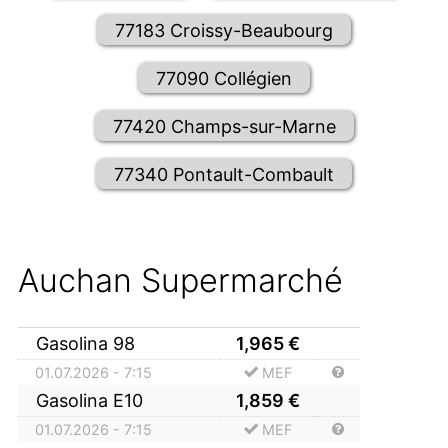
77183 Croissy-Beaubourg
77090 Collégien
77420 Champs-sur-Marne
77340 Pontault-Combault
Auchan Supermarché
Gasolina 98
1,965
€
01.07.2026 - 7:15
MEF
Gasolina E10
1,859
€
01.07.2026 - 7:15
MEF