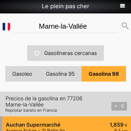
Le plein pas cher
Gasolineras cercanas
Gasoleo
Gasolina 95
Gasolina 98
Precios de la gasolina en 77206
Marne-la-Vallée
Repostar barato en Francia
Auchan Supermarché
1,859
€
Avenue Sylvie - ZI Belle-Ile
5,1