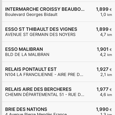
INTERMARCHE CROISSY BEAUBOURG
1,899
€
Boulevard Georges Bidault
1,0
km
ESSO ST THIBAULT DES VIGNES
1,899
€
AVENUE ST GERMAIN DES NOYERS
4,7
km
ESSO MALIBRAN
1,901
€
BLD DE LA MALIBRAN
4,2
km
RELAIS PONTAULT EST
1,927
€
N104 LA FRANCILIENNE - AIRE PRE DE L'AULNES ET DE LA GDE MAR
2,1
km
RELAIS AIRE DES BERCHERES
1,977
€
CHEMIN DÉPARTEMENTAL 51 - RUE DES BERCHÈRES
4,6
km
BRIE DES NATIONS
1,990
€
4 Avenue Pierre Mendès France
1,3
km