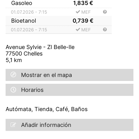
Gasoleo
1,835
€
01.07.2026 - 7:15
MEF
Bioetanol
0,739
€
01.07.2026 - 7:15
MEF
Avenue Sylvie - ZI Belle-Ile
77500
Chelles
5,1
km
Mostrar en el mapa
Horarios
Autómata, Tienda, Café, Baños
Añadir información