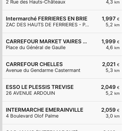
2 Rue des Hauts-Châteaux
4,3
km
Intermarché FERRIERES EN BRIE
1,997
€
ZAC DES HAUTS DE FERRIERES - PARC DES MERLETTES
5,2
km
CARREFOUR MARKET VAIRES SUR MARNE
1,999
€
Place du Général de Gaulle
4,6
km
CARREFOUR CHELLES
2,021
€
Avenue du Gendarme Castermant
5,3
km
ESSO LE PLESSIS TREVISE
2,049
€
26 AVENUE ARDOUIN
5,2
km
INTERMARCHE EMERAINVILLE
2,059
€
4 Boulevard Olof Palme
3,0
km