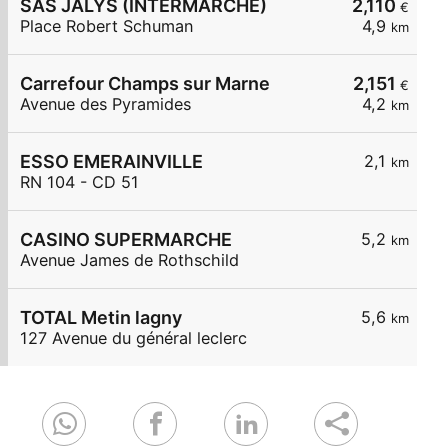
SAS JALYS (INTERMARCHE)
2,110
€
Place Robert Schuman
4,9
km
Carrefour Champs sur Marne
2,151
€
Avenue des Pyramides
4,2
km
ESSO EMERAINVILLE
2,1
km
RN 104 - CD 51
CASINO SUPERMARCHE
5,2
km
Avenue James de Rothschild
TOTAL Metin lagny
5,6
km
127 Avenue du général leclerc