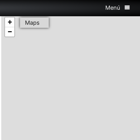
Menú
+
Maps
−