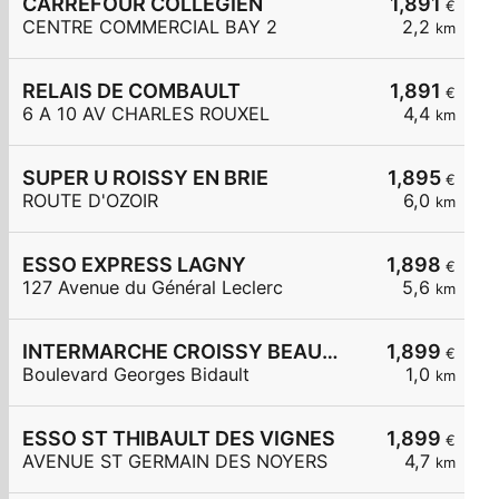
CARREFOUR COLLEGIEN
1,891
€
CENTRE COMMERCIAL BAY 2
2,2
km
RELAIS DE COMBAULT
1,891
€
6 A 10 AV CHARLES ROUXEL
4,4
km
SUPER U ROISSY EN BRIE
1,895
€
ROUTE D'OZOIR
6,0
km
ESSO EXPRESS LAGNY
1,898
€
127 Avenue du Général Leclerc
5,6
km
INTERMARCHE CROISSY BEAUBOURG
1,899
€
Boulevard Georges Bidault
1,0
km
ESSO ST THIBAULT DES VIGNES
1,899
€
AVENUE ST GERMAIN DES NOYERS
4,7
km