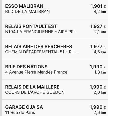
ESSO MALIBRAN
1,901
€
BLD DE LA MALIBRAN
4,2
km
RELAIS PONTAULT EST
1,927
€
N104 LA FRANCILIENNE - AIRE PRE DE L'AULNES ET DE LA GDE MAR
2,1
km
RELAIS AIRE DES BERCHERES
1,977
€
CHEMIN DÉPARTEMENTAL 51 - RUE DES BERCHÈRES
4,6
km
BRIE DES NATIONS
1,990
€
4 Avenue Pierre Mendès France
1,3
km
RELAIS DE LA MAILLERE
1,990
€
COURS DE L'ARCHE GUEDON
2,0
km
GARAGE OJA SA
1,990
€
11 Rue de Paris
2,6
km