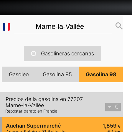
Gasolineras cercanas
Gasoleo
Gasolina 95
Gasolina 98
Precios de la gasolina en 77207
Marne-la-Vallée
Repostar barato en Francia
Auchan Supermarché
1,859
€
Avenue Sylvie - ZI Belle-Ile
5,1