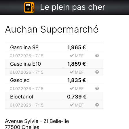
Le plein pas cher
Auchan Supermarché
Gasolina 98
1,965
€
01.07.2026 - 7:15
MEF
Gasolina E10
1,859
€
01.07.2026 - 7:15
MEF
Gasoleo
1,835
€
01.07.2026 - 7:15
MEF
Bioetanol
0,739
€
01.07.2026 - 7:15
MEF
Avenue Sylvie - ZI Belle-Ile
77500
Chelles