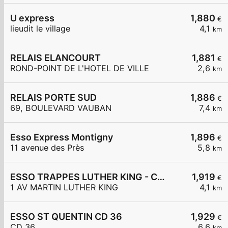
U express
1,880
€
lieudit le village
4,1
km
RELAIS ELANCOURT
1,881
€
ROND-POINT DE L'HOTEL DE VILLE
2,6
km
RELAIS PORTE SUD
1,886
€
69, BOULEVARD VAUBAN
7,4
km
Esso Express Montigny
1,896
€
11 avenue des Près
5,8
km
ESSO TRAPPES LUTHER KING - CARREFOUR EXPRESS
1,919
€
1 AV MARTIN LUTHER KING
4,1
km
ESSO ST QUENTIN CD 36
1,929
€
CD 36
6,6
km