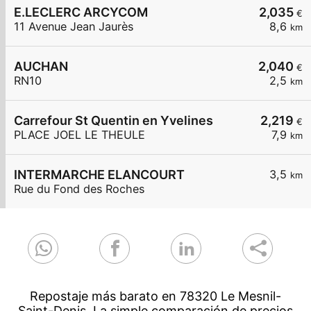
E.LECLERC ARCYCOM
2,035
€
11 Avenue Jean Jaurès
8,6
km
AUCHAN
2,040
€
RN10
2,5
km
Carrefour St Quentin en Yvelines
2,219
€
PLACE JOEL LE THEULE
7,9
km
INTERMARCHE ELANCOURT
3,5
km
Rue du Fond des Roches
Repostaje más barato en 78320 Le Mesnil-
Saint-Denis. La simple comparación de precios