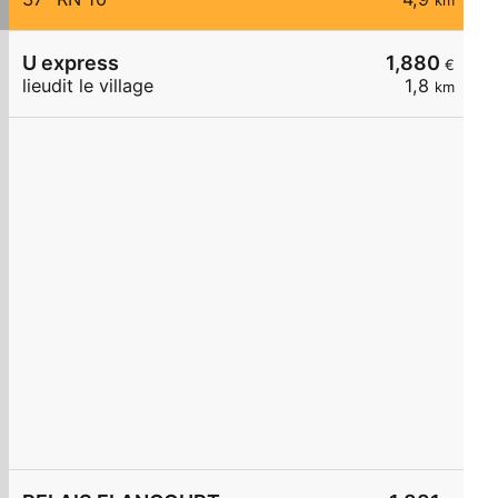
km
U express
1,880
€
lieudit le village
1,8
km