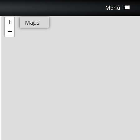
Menú
+
Maps
−