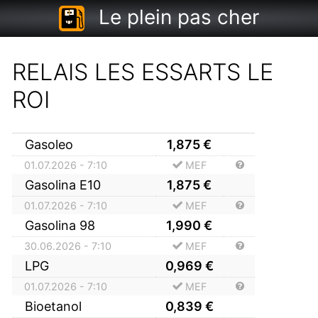
Le plein pas cher
RELAIS LES ESSARTS LE
ROI
Gasoleo
1,875
€
01.07.2026 - 7:10
MEF
Gasolina E10
1,875
€
01.07.2026 - 7:10
MEF
Gasolina 98
1,990
€
30.06.2026 - 7:10
MEF
LPG
0,969
€
01.07.2026 - 7:10
MEF
Bioetanol
0,839
€