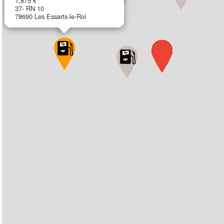
1,875 €
37- RN 10
78690 Les Essarts-le-Roi