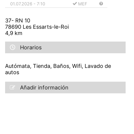
01.07.2026 - 7:10
MEF
37- RN 10
78690
Les Essarts-le-Roi
4,9
km
Horarios
Autómata, Tienda, Baños, Wifi, Lavado de
autos
Añadir información