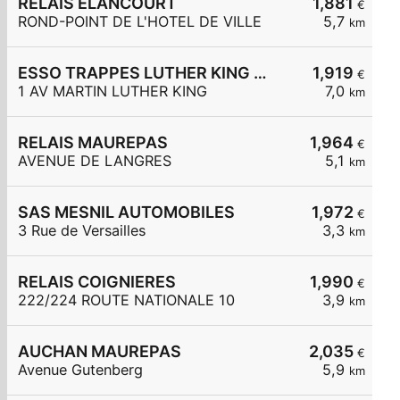
RELAIS ELANCOURT
1,881
€
ROND-POINT DE L'HOTEL DE VILLE
5,7
km
ESSO TRAPPES LUTHER KING - CARREFOUR EXPRESS
1,919
€
1 AV MARTIN LUTHER KING
7,0
km
RELAIS MAUREPAS
1,964
€
AVENUE DE LANGRES
5,1
km
SAS MESNIL AUTOMOBILES
1,972
€
3 Rue de Versailles
3,3
km
RELAIS COIGNIERES
1,990
€
222/224 ROUTE NATIONALE 10
3,9
km
AUCHAN MAUREPAS
2,035
€
Avenue Gutenberg
5,9
km