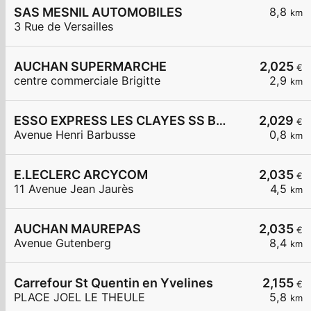
SAS MESNIL AUTOMOBILES
8,8
km
3 Rue de Versailles
AUCHAN SUPERMARCHE
2,025
€
centre commerciale Brigitte
2,9
km
ESSO EXPRESS LES CLAYES SS BOIS LA VIGNERAIE
2,029
€
Avenue Henri Barbusse
0,8
km
E.LECLERC ARCYCOM
2,035
€
11 Avenue Jean Jaurès
4,5
km
AUCHAN MAUREPAS
2,035
€
Avenue Gutenberg
8,4
km
Carrefour St Quentin en Yvelines
2,155
€
PLACE JOEL LE THEULE
5,8
km