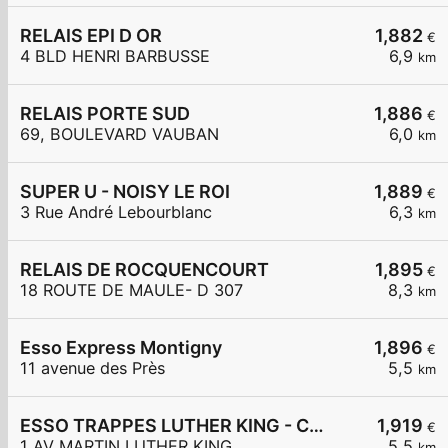
RELAIS EPI D OR
1,882
€
4 BLD HENRI BARBUSSE
6,9
km
RELAIS PORTE SUD
1,886
€
69, BOULEVARD VAUBAN
6,0
km
SUPER U - NOISY LE ROI
1,889
€
3 Rue André Lebourblanc
6,3
km
RELAIS DE ROCQUENCOURT
1,895
€
18 ROUTE DE MAULE- D 307
8,3
km
Esso Express Montigny
1,896
€
11 avenue des Près
5,5
km
ESSO TRAPPES LUTHER KING - CARREFOUR EXPRESS
1,919
€
1 AV MARTIN LUTHER KING
5,5
km