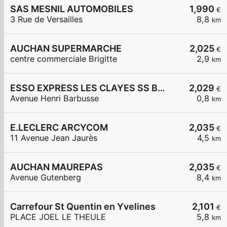
SAS MESNIL AUTOMOBILES
1,990
€
3 Rue de Versailles
8,8
km
AUCHAN SUPERMARCHE
2,025
€
centre commerciale Brigitte
2,9
km
ESSO EXPRESS LES CLAYES SS BOIS LA VIGNERAIE
2,029
€
Avenue Henri Barbusse
0,8
km
E.LECLERC ARCYCOM
2,035
€
11 Avenue Jean Jaurès
4,5
km
AUCHAN MAUREPAS
2,035
€
Avenue Gutenberg
8,4
km
Carrefour St Quentin en Yvelines
2,101
€
PLACE JOEL LE THEULE
5,8
km