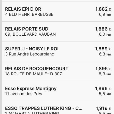
RELAIS EPI D OR
1,882
€
4 BLD HENRI BARBUSSE
6,9
km
RELAIS PORTE SUD
1,886
€
69, BOULEVARD VAUBAN
6,0
km
SUPER U - NOISY LE ROI
1,889
€
3 Rue André Lebourblanc
6,3
km
RELAIS DE ROCQUENCOURT
1,895
€
18 ROUTE DE MAULE- D 307
8,3
km
Esso Express Montigny
1,896
€
11 avenue des Près
5,5
km
ESSO TRAPPES LUTHER KING - CARREFOUR EXPRESS
1,919
€
1 AV MARTIN LUTHER KING
5,5
km