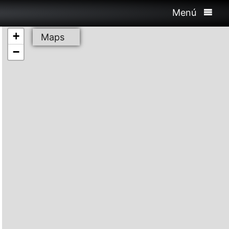
Menú
+
Maps
−