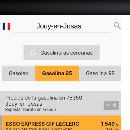
Gasolineras cercanas
Gasoleo
Gasolina 95
Gasolina 98
Precios de la gasolina en 78350
Jouy-en-Josas
Repostar barato en Francia
ESSO EXPRESS GIF LECLERC
1,549
€
27 AV DU GENERAL LECLERC
7,0