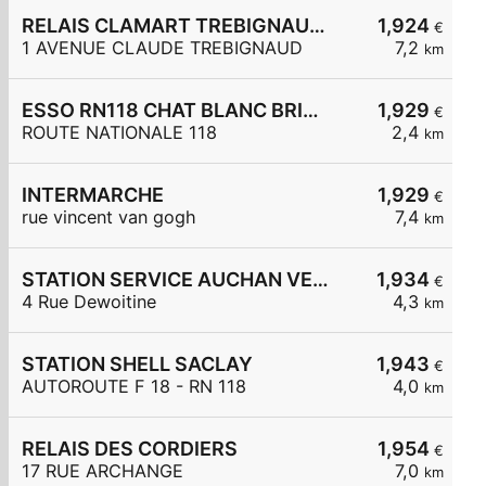
RELAIS CLAMART TREBIGNAUD 2
1,924
€
1 AVENUE CLAUDE TREBIGNAUD
7,2
km
ESSO RN118 CHAT BLANC BRIEVRES
1,929
€
ROUTE NATIONALE 118
2,4
km
INTERMARCHE
1,929
€
rue vincent van gogh
7,4
km
STATION SERVICE AUCHAN VELIZY 2
1,934
€
4 Rue Dewoitine
4,3
km
STATION SHELL SACLAY
1,943
€
AUTOROUTE F 18 - RN 118
4,0
km
RELAIS DES CORDIERS
1,954
€
17 RUE ARCHANGE
7,0
km