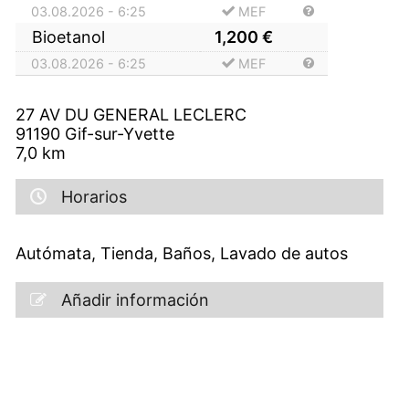
03.08.2026 - 6:25
MEF
Bioetanol
1,200
€
03.08.2026 - 6:25
MEF
27 AV DU GENERAL LECLERC
91190
Gif-sur-Yvette
7,0
km
Horarios
Autómata, Tienda, Baños, Lavado de autos
Añadir información