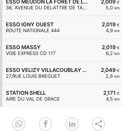
ESSO MEUDON LA FORET DE LATTRE DE TASSIGNY
2,009
€
38, AVENUE DU DELATTRE DE TASSIGNY
5,0
km
ESSO IGNY OUEST
2,019
€
ROUTE NATIONALE 444
4,9
km
ESSO MASSY
2,019
€
VOIE EXPRESS CD 117
6,2
km
ESSO VELIZY VILLACOUBLAY BREGUET
2,049
€
27,RUE LOUIS BREGUET
2,6
km
STATION SHELL
2,171
€
AIRE DU VAL DE GRACE
4,5
km