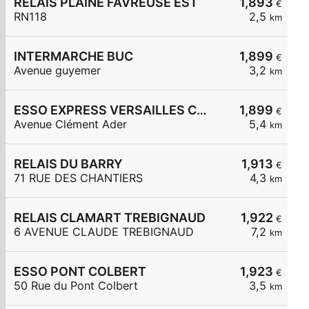
RELAIS PLAINE FAVREUSE EST
1,893
€
RN118
2,5
km
INTERMARCHE BUC
1,899
€
Avenue guyemer
3,2
km
ESSO EXPRESS VERSAILLES CLEMENT ADER
1,899
€
Avenue Clément Ader
5,4
km
RELAIS DU BARRY
1,913
€
71 RUE DES CHANTIERS
4,3
km
RELAIS CLAMART TREBIGNAUD
1,922
€
6 AVENUE CLAUDE TREBIGNAUD
7,2
km
ESSO PONT COLBERT
1,923
€
50 Rue du Pont Colbert
3,5
km