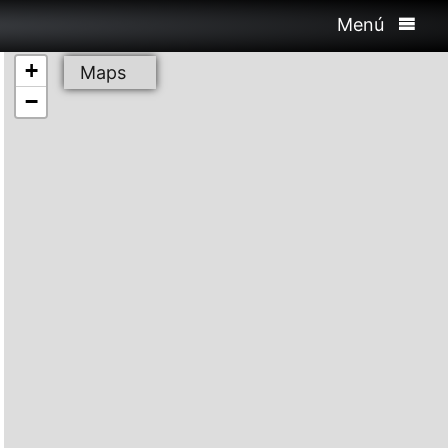
Menú
+
Maps
−