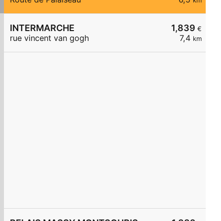
km
INTERMARCHE
1,839
€
rue vincent van gogh
7,4
km