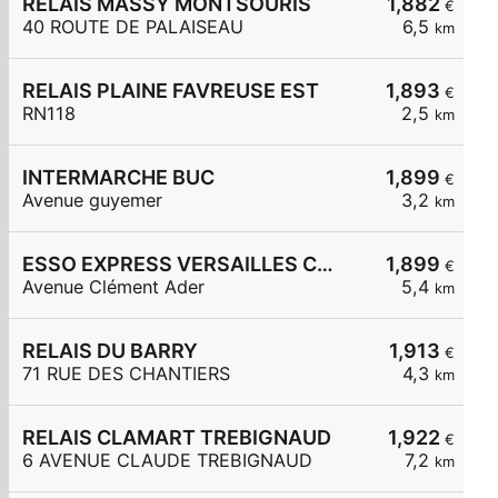
RELAIS MASSY MONTSOURIS
1,882
€
40 ROUTE DE PALAISEAU
6,5
km
RELAIS PLAINE FAVREUSE EST
1,893
€
RN118
2,5
km
INTERMARCHE BUC
1,899
€
Avenue guyemer
3,2
km
ESSO EXPRESS VERSAILLES CLEMENT ADER
1,899
€
Avenue Clément Ader
5,4
km
RELAIS DU BARRY
1,913
€
71 RUE DES CHANTIERS
4,3
km
RELAIS CLAMART TREBIGNAUD
1,922
€
6 AVENUE CLAUDE TREBIGNAUD
7,2
km