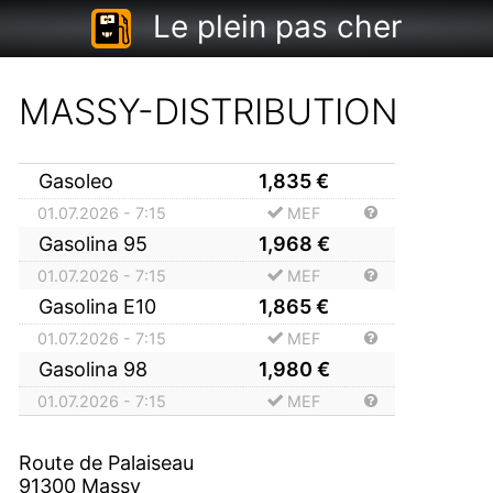
Le plein pas cher
MASSY-DISTRIBUTION
Gasoleo
1,835
€
01.07.2026 - 7:15
MEF
Gasolina 95
1,968
€
01.07.2026 - 7:15
MEF
Gasolina E10
1,865
€
01.07.2026 - 7:15
MEF
Gasolina 98
1,980
€
01.07.2026 - 7:15
MEF
Route de Palaiseau
91300
Massy