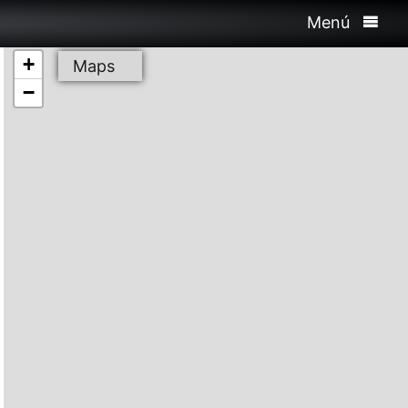
Menú
+
Maps
−