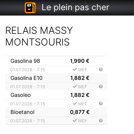
Le plein pas cher
RELAIS MASSY
MONTSOURIS
Gasolina 98
1,990
€
01.07.2026 - 7:15
MEF
Gasolina E10
1,882
€
01.07.2026 - 7:15
MEF
Gasoleo
1,882
€
01.07.2026 - 7:15
MEF
Bioetanol
0,877
€
01.07.2026 - 7:15
MEF