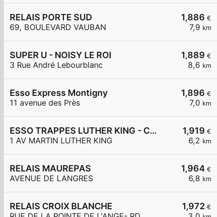
RELAIS PORTE SUD
1,886
€
69, BOULEVARD VAUBAN
7,9
km
SUPER U - NOISY LE ROI
1,889
€
3 Rue André Lebourblanc
8,6
km
Esso Express Montigny
1,896
€
11 avenue des Près
7,0
km
ESSO TRAPPES LUTHER KING - CARREFOUR EXPRESS
1,919
€
1 AV MARTIN LUTHER KING
6,2
km
RELAIS MAUREPAS
1,964
€
AVENUE DE LANGRES
6,8
km
RELAIS CROIX BLANCHE
1,972
€
RUE DE LA POINTE DE L'ANGE- RD
3,0
km