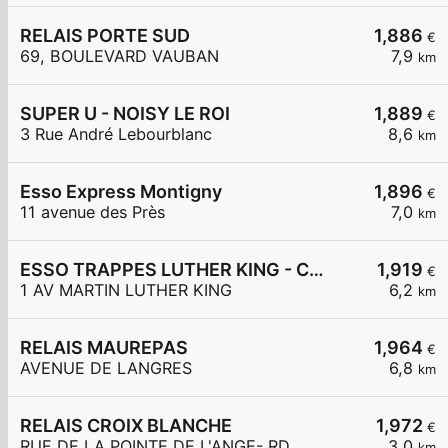
RELAIS PORTE SUD
1,886
€
69, BOULEVARD VAUBAN
7,9
km
SUPER U - NOISY LE ROI
1,889
€
3 Rue André Lebourblanc
8,6
km
Esso Express Montigny
1,896
€
11 avenue des Près
7,0
km
ESSO TRAPPES LUTHER KING - CARREFOUR EXPRESS
1,919
€
1 AV MARTIN LUTHER KING
6,2
km
RELAIS MAUREPAS
1,964
€
AVENUE DE LANGRES
6,8
km
RELAIS CROIX BLANCHE
1,972
€
RUE DE LA POINTE DE L'ANGE- RD
3,0
km