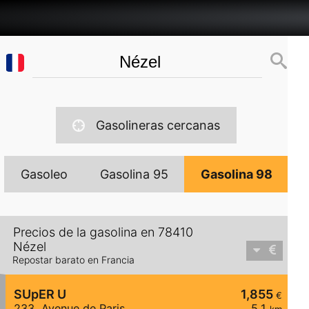
Gasolineras cercanas
Gasoleo
Gasolina 95
Gasolina 98
Precios de la gasolina en 78410
Nézel
Repostar barato en Francia
SUpER U
1,855
€
233, Avenue de Paris
5,1