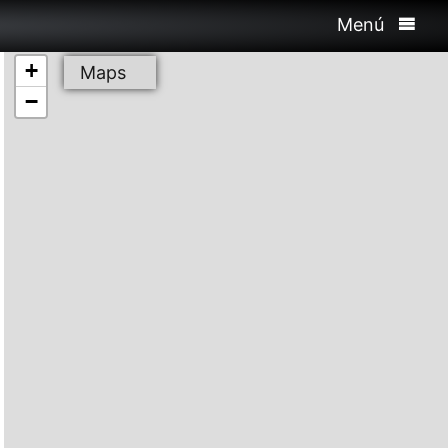
Menú
+
Maps
−