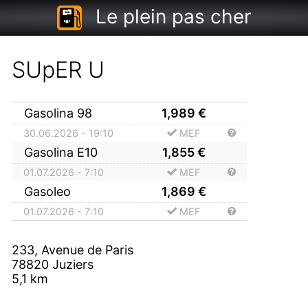
Le plein pas cher
SUpER U
Gasolina 98
1,989
€
30.06.2026 - 19:10
MEF
Gasolina E10
1,855
€
01.07.2026 - 7:10
MEF
Gasoleo
1,869
€
01.07.2026 - 7:10
MEF
233, Avenue de Paris
78820
Juziers
5,1
km