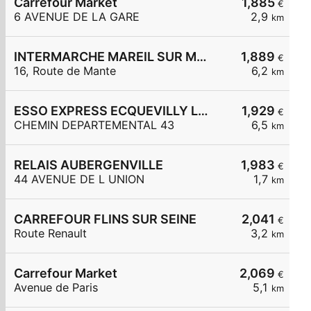
Carrefour Market
1,885
€
6 AVENUE DE LA GARE
2,9
km
INTERMARCHE MAREIL SUR MAULDRE
1,889
€
16, Route de Mante
6,2
km
ESSO EXPRESS ECQUEVILLY LA CHAMOISERIE
1,929
€
CHEMIN DEPARTEMENTAL 43
6,5
km
RELAIS AUBERGENVILLE
1,983
€
44 AVENUE DE L UNION
1,7
km
CARREFOUR FLINS SUR SEINE
2,041
€
Route Renault
3,2
km
Carrefour Market
2,069
€
Avenue de Paris
5,1
km