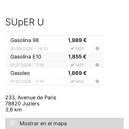
SUpER U
Gasolina 98
1,989
€
30.06.2026 - 19:10
MEF
Gasolina E10
1,855
€
01.07.2026 - 7:10
MEF
Gasoleo
1,869
€
01.07.2026 - 7:10
MEF
233, Avenue de Paris
78820
Juziers
3,6
km
Mostrar en el mapa