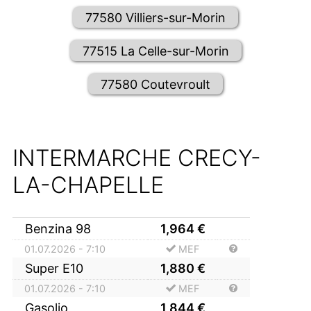
77580 Villiers-sur-Morin
77515 La Celle-sur-Morin
77580 Coutevroult
INTERMARCHE CRECY-
LA-CHAPELLE
Benzina 98
1,964
€
01.07.2026 - 7:10
MEF
Super E10
1,880
€
01.07.2026 - 7:10
MEF
Gasolio
1,844
€