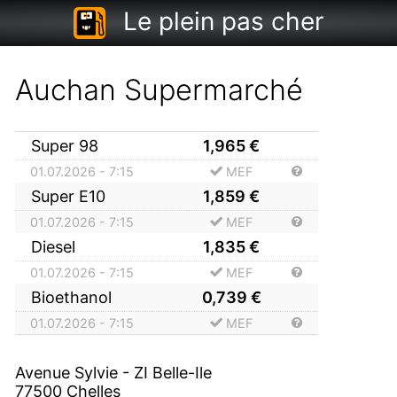
Le plein pas cher
Auchan Supermarché
Super 98
1,965
€
01.07.2026 - 7:15
MEF
Super E10
1,859
€
01.07.2026 - 7:15
MEF
Diesel
1,835
€
01.07.2026 - 7:15
MEF
Bioethanol
0,739
€
01.07.2026 - 7:15
MEF
Avenue Sylvie - ZI Belle-Ile
77500
Chelles