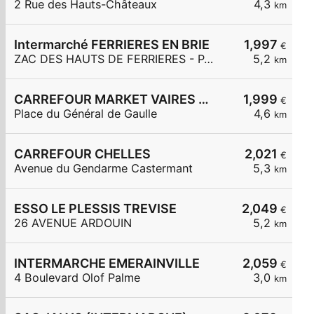
2 Rue des Hauts-Châteaux
4,3
km
Intermarché FERRIERES EN BRIE
1,997
€
ZAC DES HAUTS DE FERRIERES - PARC DES MERLETTES
5,2
km
CARREFOUR MARKET VAIRES SUR MARNE
1,999
€
Place du Général de Gaulle
4,6
km
CARREFOUR CHELLES
2,021
€
Avenue du Gendarme Castermant
5,3
km
ESSO LE PLESSIS TREVISE
2,049
€
26 AVENUE ARDOUIN
5,2
km
INTERMARCHE EMERAINVILLE
2,059
€
4 Boulevard Olof Palme
3,0
km