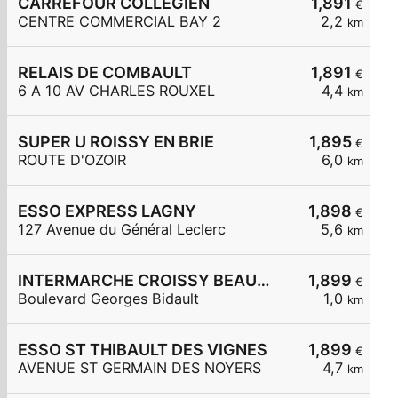
CARREFOUR COLLEGIEN
1,891
€
CENTRE COMMERCIAL BAY 2
2,2
km
RELAIS DE COMBAULT
1,891
€
6 A 10 AV CHARLES ROUXEL
4,4
km
SUPER U ROISSY EN BRIE
1,895
€
ROUTE D'OZOIR
6,0
km
ESSO EXPRESS LAGNY
1,898
€
127 Avenue du Général Leclerc
5,6
km
INTERMARCHE CROISSY BEAUBOURG
1,899
€
Boulevard Georges Bidault
1,0
km
ESSO ST THIBAULT DES VIGNES
1,899
€
AVENUE ST GERMAIN DES NOYERS
4,7
km