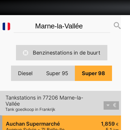
Benzinestations in de buurt
Diesel
Super 95
Super 98
Tankstations in 77206 Marne-la-
Vallée
Tank goedkoop in Frankrijk
Auchan Supermarché
1,859
€
Avenue Sylvie - ZI Belle-Ile
5,1