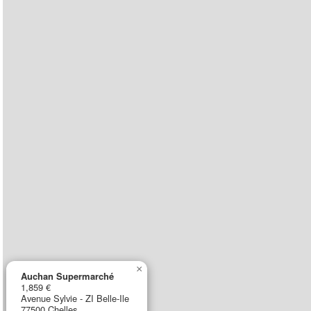
×
Auchan Supermarché
1,859 €
Avenue Sylvie - ZI Belle-Ile
77500 Chelles