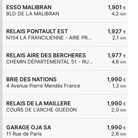
ESSO MALIBRAN
1,901
€
BLD DE LA MALIBRAN
4,2
km
RELAIS PONTAULT EST
1,927
€
N104 LA FRANCILIENNE - AIRE PRE DE L'AULNES ET DE LA GDE MAR
2,1
km
RELAIS AIRE DES BERCHERES
1,977
€
CHEMIN DÉPARTEMENTAL 51 - RUE DES BERCHÈRES
4,6
km
BRIE DES NATIONS
1,990
€
4 Avenue Pierre Mendès France
1,3
km
RELAIS DE LA MAILLERE
1,990
€
COURS DE L'ARCHE GUEDON
2,0
km
GARAGE OJA SA
1,990
€
11 Rue de Paris
2,6
km