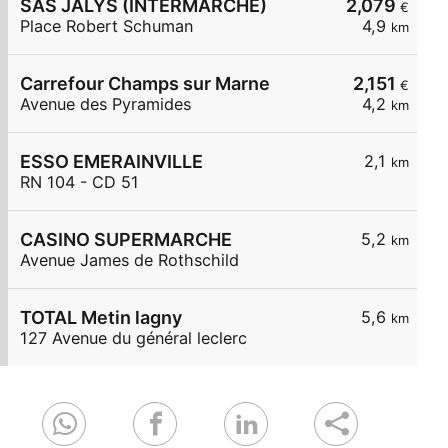
SAS JALYS (INTERMARCHE)
2,079
€
Place Robert Schuman
4,9
km
Carrefour Champs sur Marne
2,151
€
Avenue des Pyramides
4,2
km
ESSO EMERAINVILLE
2,1
km
RN 104 - CD 51
CASINO SUPERMARCHE
5,2
km
Avenue James de Rothschild
TOTAL Metin lagny
5,6
km
127 Avenue du général leclerc