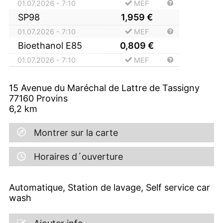
01.07.2026 - 7:10
MEF
SP98
1,959
€
01.07.2026 - 7:10
MEF
Bioethanol E85
0,809
€
01.07.2026 - 7:10
MEF
15 Avenue du Maréchal de Lattre de Tassigny
77160
Provins
6,2
km
Montrer sur la carte
Horaires d´ouverture
Automatique, Station de lavage, Self service car
wash