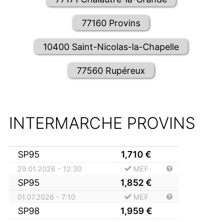
77160 Provins
10400 Saint-Nicolas-la-Chapelle
77560 Rupéreux
INTERMARCHE PROVINS
SP95
1,710
€
29.01.2026 - 12:30
MEF
SP95
1,852
€
01.07.2026 - 7:10
MEF
SP98
1,959
€