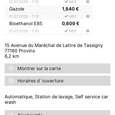
01.07.2026 - 7:10
MEF
Gazole
1,840
€
01.07.2026 - 7:10
MEF
Bioethanol E85
0,809
€
01.07.2026 - 7:10
MEF
15 Avenue du Maréchal de Lattre de Tassigny
77160
Provins
6,2
km
Montrer sur la carte
Horaires d´ouverture
Automatique, Station de lavage, Self service car
wash