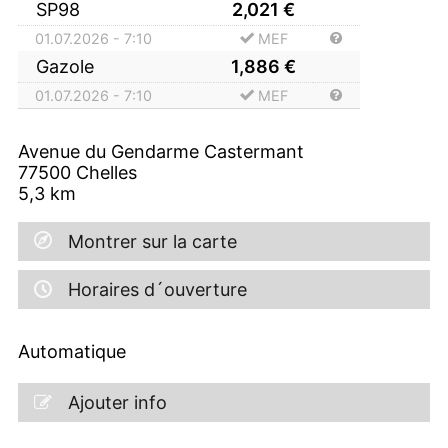
SP98
2,021
€
01.07.2026 - 7:10
MEF
Gazole
1,886
€
01.07.2026 - 7:10
MEF
Avenue du Gendarme Castermant
77500
Chelles
5,3
km
Montrer sur la carte
Horaires d´ouverture
Automatique
Ajouter info