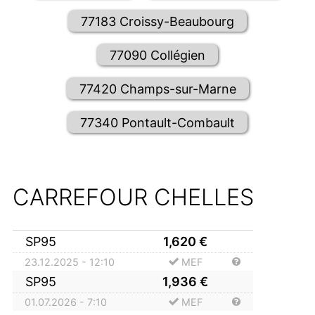
77183 Croissy-Beaubourg
77090 Collégien
77420 Champs-sur-Marne
77340 Pontault-Combault
CARREFOUR CHELLES
SP95
1,620
€
23.12.2025 - 12:10
MEF
SP95
1,936
€
01.07.2026 - 7:10
MEF