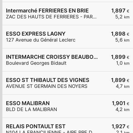
Intermarché FERRIERES EN BRIE
1,897
€
ZAC DES HAUTS DE FERRIERES - PARC DES MERLETTES
5,2
km
ESSO EXPRESS LAGNY
1,898
€
127 Avenue du Général Leclerc
5,6
km
INTERMARCHE CROISSY BEAUBOURG
1,899
€
Boulevard Georges Bidault
1,0
km
ESSO ST THIBAULT DES VIGNES
1,899
€
AVENUE ST GERMAIN DES NOYERS
4,7
km
ESSO MALIBRAN
1,901
€
BLD DE LA MALIBRAN
4,2
km
RELAIS PONTAULT EST
1,927
€
N104 LA FRANCILIENNE - AIRE PRE DE L'AULNES ET DE LA GDE MAR
2,1
km