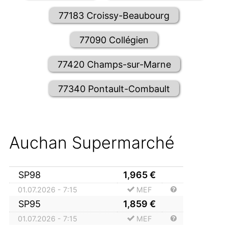
77183 Croissy-Beaubourg
77090 Collégien
77420 Champs-sur-Marne
77340 Pontault-Combault
Auchan Supermarché
SP98
1,965
€
01.07.2026 - 7:15
MEF
SP95
1,859
€
01.07.2026 - 7:15
MEF