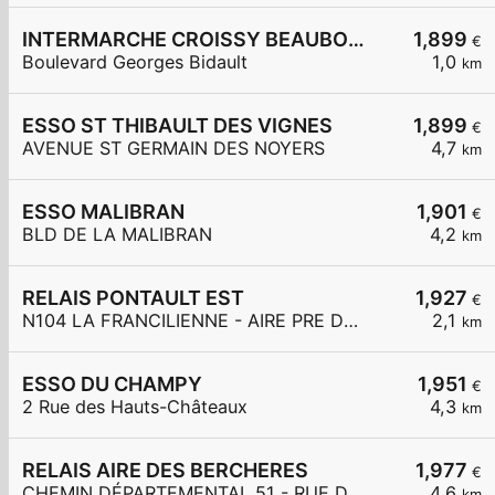
INTERMARCHE CROISSY BEAUBOURG
1,899
€
Boulevard Georges Bidault
1,0
km
ESSO ST THIBAULT DES VIGNES
1,899
€
AVENUE ST GERMAIN DES NOYERS
4,7
km
ESSO MALIBRAN
1,901
€
BLD DE LA MALIBRAN
4,2
km
RELAIS PONTAULT EST
1,927
€
N104 LA FRANCILIENNE - AIRE PRE DE L'AULNES ET DE LA GDE MAR
2,1
km
ESSO DU CHAMPY
1,951
€
2 Rue des Hauts-Châteaux
4,3
km
RELAIS AIRE DES BERCHERES
1,977
€
CHEMIN DÉPARTEMENTAL 51 - RUE DES BERCHÈRES
4,6
km