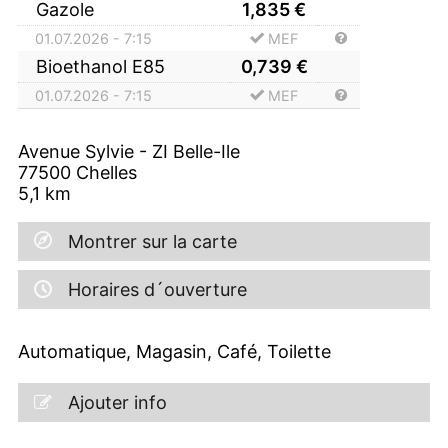
Gazole
1,835
€
01.07.2026 - 7:15
MEF
Bioethanol E85
0,739
€
01.07.2026 - 7:15
MEF
Avenue Sylvie - ZI Belle-Ile
77500
Chelles
5,1
km
Montrer sur la carte
Horaires d´ouverture
Automatique, Magasin, Café, Toilette
Ajouter info